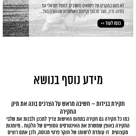
לא פעם במקרים של נישואים מעורבים, למשל ישראלי עם
נתינה זרה, נוצר סכסוך וקיימת האפשרות שההורה בעל...
כנסו לעוד >>
מידע נוסף בנושא
חקירת בגידות – חשיבה מראש על הצרכים בונה את תיק
ף
החקירה
מער
ם
כמו כל חקירה גם חקירה בתחום האישות צריך לתכנן ולבנות את שלבי
יכ
כת
החקירה באופן שמשרת את האינטרסים הסופיים של הלקוח . מיומנות
אח
מקצועית זו עומדת לרשותו של חוקר פרטי מנוסה, ולכן אתם רוצים
ב