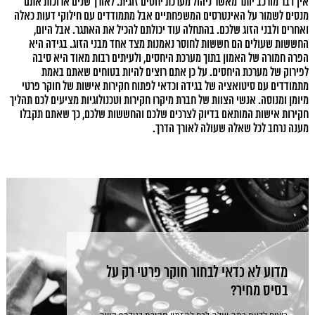
אין דבר מורכב יותר מאשר ניהול מערכת יחסים זוגית. לאורך שנים ארוכות אתם
9. חקירות בגידה – אם יש ספק, אין ספק
מנסים לשמור על האינטרסים המשפחתיים אבל מתמודדים עם חילוקי דעות כאלה
10. כל מה שרציתם לדעת על תהליך חקירות אישות מורכב
ואחרים ולבני הזוג שלכם. בהתחלה עוד יכולתם להכיל את האתגר. אבל היום,
11. חקירת בגידות – חשיבה מראש על הצרכים בונה את תיק
החששות שעולים הם חששות לחוסר נאמנות מצד אחד מבני הזוג. בגידה היא
החקירה
הפרה חמורה של האמון בתוך מערכת היחסים, ולעיתים רבות מאוד היא סיבה
12. החששות שרק חוקר בגידות יכול להפריח
לפירוק של מערכת היחסים. על כן אתם רוצים להיות בטוחים שאתם באמת
13. חקירות בגידה – אם יש ספק, אין ספק
מתמודדים עם סיטואציה של בגידה וכדאי לפתוח חקירות אישות של חוקר פרטי
14. מדיניות הפרטיות
מיומן ומנוסה. אנשי הצוות של חברת מיקרו חקירות וטכנולוגיות מציעים לכם תהליך
חקירות אישות המותאם בדיוק לצרכים שלכם והחששות שלכם, כך שאתם תקבלו
מענה נרחב לכל שאלה שעולה לאורך הדרך.
מדוע לא כדאי לבחור חוקר פרטי רק על
בסיס מחיר?