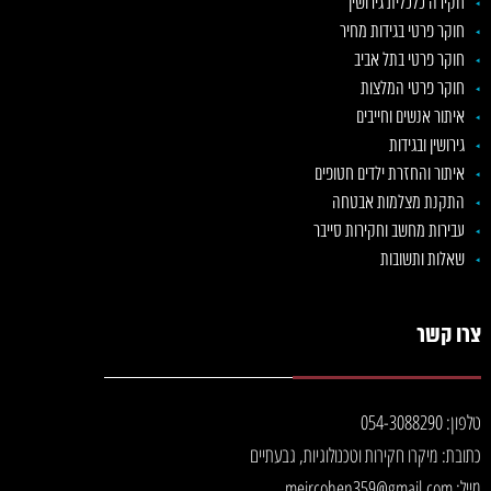
חקירה כלכלית גירושין
חוקר פרטי בגידות מחיר
חוקר פרטי בתל אביב
חוקר פרטי המלצות
איתור אנשים וחייבים
גירושין ובגידות
איתור והחזרת ילדים חטופים
התקנת מצלמות אבטחה
עבירות מחשב וחקירות סייבר
שאלות ותשובות
צרו קשר
טלפון: 054-3088290
כתובת: מיקרו חקירות וטכנולוגיות, גבעתיים
מייל: meircohen359@gmail.com